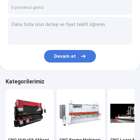
Devam et
Kategorilerimiz
CNC Hidrolik Abkant
CNC Kesme Makinesi
CNC Lazer Mak