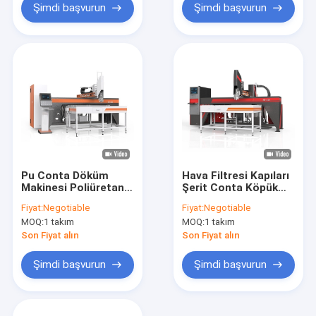
Şimdi başvurun
Şimdi başvurun
Pu Conta Döküm
Hava Filtresi Kapıları
Makinesi Poliüretan
Şerit Conta Köpük
Köpük Conta
Sızdırmazlık Makinesi
Fiyat:
Negotiable
Fiyat:
Negotiable
Makinesi Enjeksiyon
Pu Köpük Döküm
MOQ:
1 takım
MOQ:
1 takım
Sızdırmazlık
Makinesi Dökme
Dağıtımı
Son Fiyat alın
Son Fiyat alın
Şimdi başvurun
Şimdi başvurun