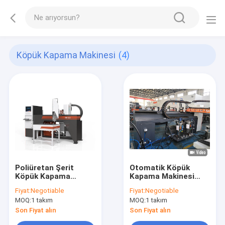
Köpük Kapama Makinesi
(4)
Poliüretan Şerit
Otomatik Köpük
Köpük Kapama
Kapama Makinesi
Makinesi Otomatik
Poliüretan Pu Conta
Fiyat:
Negotiable
Fiyat:
Negotiable
Conta Tutkal
Dağıtım Makinesi
MOQ:
1 takım
MOQ:
1 takım
Dağıtma Makinesi
Son Fiyat alın
Son Fiyat alın