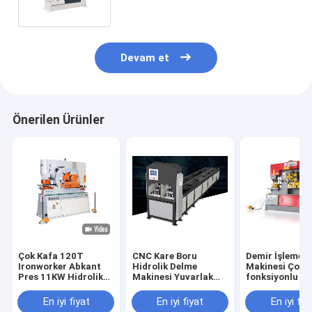
Devam et
Önerilen Ürünler
Çok Kafa 120T
CNC Kare Boru
Demir İşleme
Ironworker Abkant
Hidrolik Delme
Makinesi Çok
Pres 11KW Hidrolik
Makinesi Yuvarlak
fonksiyonlu C
Delme ve Kesme
boru delik delme
Delik delme ma
makinesi
Makinesi
Açılı çelik kes
En iyi fiyat
En iyi fiyat
En iyi fiy
makinesi