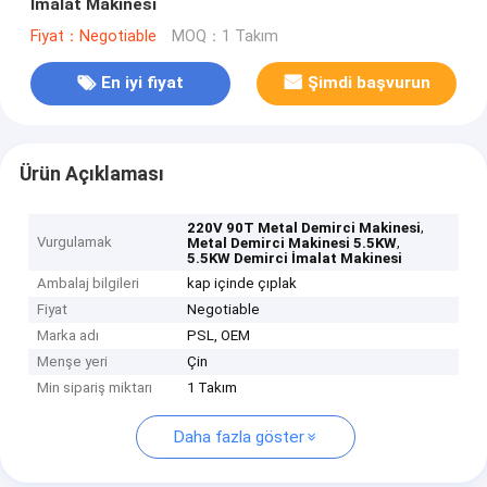
İmalat Makinesi
Fiyat：Negotiable
MOQ：1 Takım
En iyi fiyat
Şimdi başvurun
Ürün Açıklaması
,
220V 90T Metal Demirci Makinesi
Vurgulamak
,
Metal Demirci Makinesi 5.5KW
5.5KW Demirci İmalat Makinesi
Ambalaj bilgileri
kap içinde çıplak
Fiyat
Negotiable
Marka adı
PSL, OEM
Menşe yeri
Çin
Min sipariş miktarı
1 Takım
Daha fazla göster