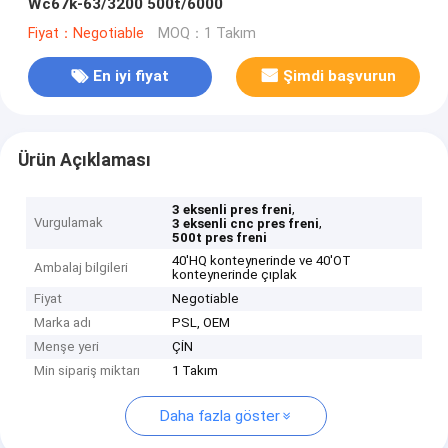
Wc67k-63/3200 500t/6000
Fiyat：Negotiable
MOQ：1 Takım
En iyi fiyat
Şimdi başvurun
Ürün Açıklaması
,
3 eksenli pres freni
Vurgulamak
,
3 eksenli cnc pres freni
500t pres freni
40'HQ konteynerinde ve 40'OT
Ambalaj bilgileri
konteynerinde çıplak
Fiyat
Negotiable
Marka adı
PSL, OEM
Menşe yeri
ÇİN
Min sipariş miktarı
1 Takım
Daha fazla göster