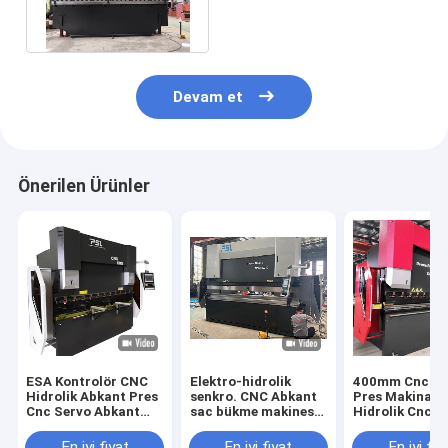
Plaka Wc67k-63/3200
500t/6000
Devam et
Önerilen Ürünler
ESA Kontrolör CNC
Elektro-hidrolik
400mm Cnc Hid
Hidrolik Abkant Pres
senkro. CNC Abkant
Pres Makinası
Cnc Servo Abkant
sac bükme makinesi
Hidrolik Cnc 
Pres Bükme Makinesi
servo ana motor
Makinası
En iyi fiyat
En iyi fiyat
En iyi fiy