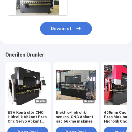
Elektro Hidrolik Pres
Devam et
Önerilen Ürünler
ESA Kontrolör CNC
Elektro-hidrolik
400mm Cnc Hid
Hidrolik Abkant Pres
senkro. CNC Abkant
Pres Makinası
Cnc Servo Abkant
sac bükme makinesi
Hidrolik Cnc 
Pres Bükme Makinesi
servo ana motor
Makinası
En iyi fiyat
En iyi fiyat
En iyi fiy