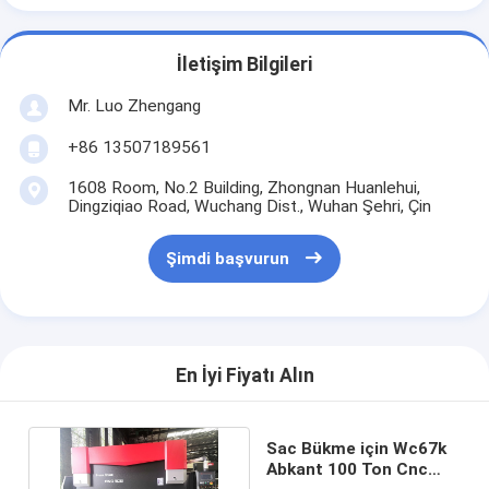
İletişim Bilgileri
Mr. Luo Zhengang
+86 13507189561
1608 Room, No.2 Building, Zhongnan Huanlehui,
Dingziqiao Road, Wuchang Dist., Wuhan Şehri, Çin
Şimdi başvurun
En İyi Fiyatı Alın
Sac Bükme için Wc67k
Abkant 100 Ton Cnc