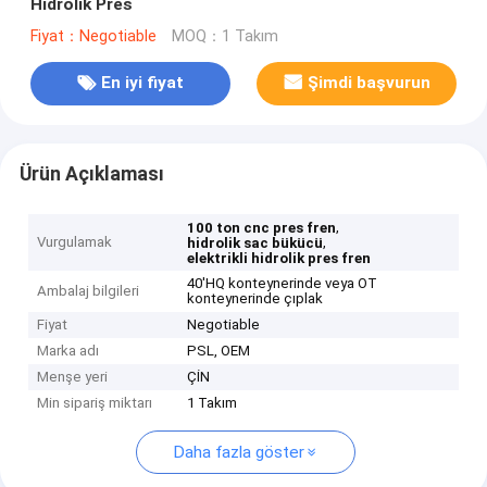
Hidrolik Pres
Fiyat：Negotiable
MOQ：1 Takım
En iyi fiyat
Şimdi başvurun
Ürün Açıklaması
,
100 ton cnc pres fren
Vurgulamak
,
hidrolik sac bükücü
elektrikli hidrolik pres fren
40'HQ konteynerinde veya OT
Ambalaj bilgileri
konteynerinde çıplak
Fiyat
Negotiable
Marka adı
PSL, OEM
Menşe yeri
ÇİN
Min sipariş miktarı
1 Takım
Daha fazla göster